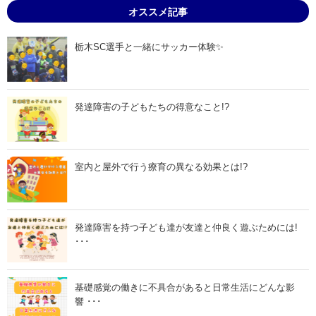
6
6
オススメ記事
月
月
7
1
日
8
」
日
栃木SC選手と一緒にサッカー体験✨
」
発達障害の子どもたちの得意なこと!?
室内と屋外で行う療育の異なる効果とは!?
発達障害を持つ子ども達が友達と仲良く遊ぶためには!
･･･
基礎感覚の働きに不具合があると日常生活にどんな影
響 ･･･