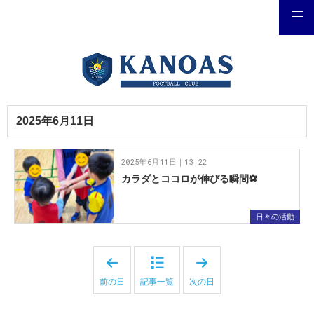
2025年6月11日
2025年6月11日｜13:22
カラダとココロが伸びる瞬間⚽️
日々の活動
「
「
2
2
0
0
前の日
記事一覧
次の日
2
2
5
5
年
年