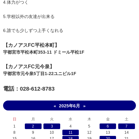
4.体力がつく
5.学校以外の友達が出来る
6.誰でも少しずつ上手くなれる
【​カノアスFC平松本町】
宇都宮市平松本町353-11 ドミール平松1F
【​カノアスFC元今泉】
宇都宮市元今泉5丁目1-22ユニビル1F
電話：028-612-8783
2025年6月
«
»
日
月
火
水
木
金
土
1
2
3
4
5
6
7
8
9
10
11
12
13
14
15
16
17
18
19
20
21