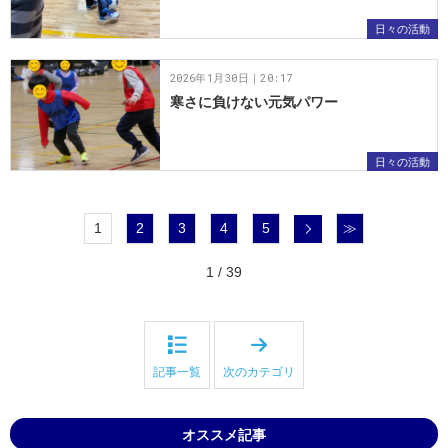
日々の活動
2026年1月30日｜20:17
寒さに負けない元気パワー
日々の活動
次へ
1
2
3
4
5
≫
1 / 39
「
イ
ベ
記事一覧
次のカテゴリ
ン
ト
」
オススメ記事