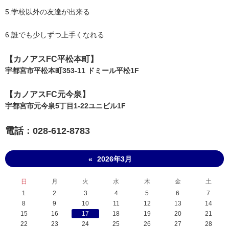
5.学校以外の友達が出来る
6.誰でも少しずつ上手くなれる
【​カノアスFC平松本町】
宇都宮市平松本町353-11 ドミール平松1F
【​カノアスFC元今泉】
宇都宮市元今泉5丁目1-22ユニビル1F
電話：028-612-8783
2026年3月
«
日
月
火
水
木
金
土
1
2
3
4
5
6
7
8
9
10
11
12
13
14
15
16
17
18
19
20
21
22
23
24
25
26
27
28