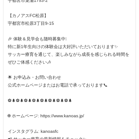
宇都宮市簗瀬1753-2
【カノアスFC松原】
宇都宮市松原3丁目9-15
🎉 体験＆見学会も随時募集中❕
特に新1年生向けの体験会は大好評いただいております✨
サッカー療育を通じて、楽しみながら成長を感じられる時間を
ぜひご体感ください🎶
🌟 お申込み・お問い合わせ
公式ホームページまたはお電話で承っております📞
⚽🌲⚽🌲⚽🌲⚽🌲⚽🌲⚽🌲⚽🌲⚽🌲
🌐 ホームページ: https://www.kanoas.jp/
インスタグラム: kanoasfc
📲 サッカー療育の最新情報をチェック✨