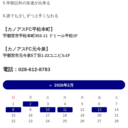
5.学校以外の友達が出来る
6.誰でも少しずつ上手くなれる
【​カノアスFC平松本町】
宇都宮市平松本町353-11 ドミール平松1F
【​カノアスFC元今泉】
宇都宮市元今泉5丁目1-22ユニビル1F
電話：028-612-8783
2026年2月
«
日
月
火
水
木
金
土
1
2
3
4
5
6
7
8
9
10
11
12
13
14
15
16
17
18
19
20
21
22
23
24
25
26
27
28