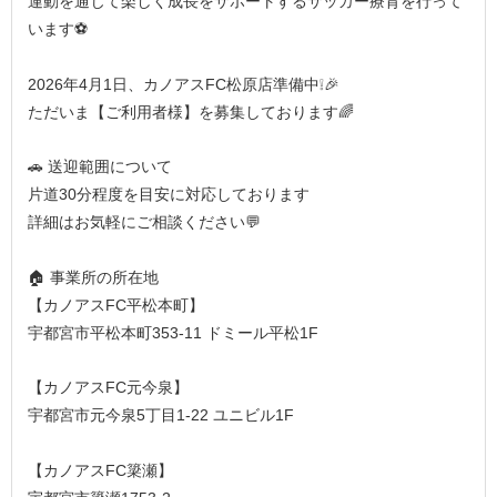
運動を通じて楽しく成長をサポートするサッカー療育を行って
います⚽
2026年4月1日、カノアスFC松原店準備中❕🎉
ただいま【ご利用者様】を募集しております🌈
🚗 送迎範囲について
片道30分程度を目安に対応しております
詳細はお気軽にご相談ください💬
🏠 事業所の所在地
【カノアスFC平松本町】
宇都宮市平松本町353-11 ドミール平松1F
【カノアスFC元今泉】
宇都宮市元今泉5丁目1-22 ユニビル1F
【カノアスFC簗瀬】