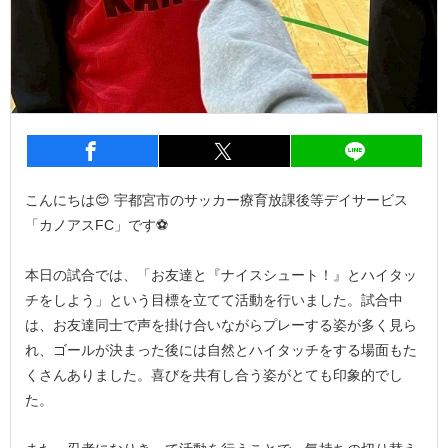
entry623
シェア
entry623
シェア
entry6
こんにちは😊 宇都宮市のサッカー療育放課後等デイサービス
「カノアスFC」です⚽️
本日の試合では、「お友達と『ナイスシュート！』とハイタッ
チをしよう」という目標を立てて活動を行いました。試合中
は、お友達同士で声を掛け合いながらプレーする姿が多く見ら
れ、ゴールが決まった後には自然とハイタッチをする場面もた
くさんありました。喜びを共有し合う姿がとても印象的でし
た。