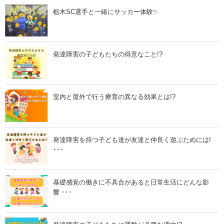
よ
ャ
⛄️
ン
栃木SC選手と一緒にサッカー体験✨
」
ド
ル
作
り
」
発達障害の子どもたちの得意なこと!?
室内と屋外で行う療育の異なる効果とは!?
発達障害を持つ子ども達が友達と仲良く遊ぶためには!
･･･
基礎感覚の働きに不具合があると日常生活にどんな影
響 ･･･