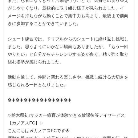
また、忍者になりきって活動を行うことで、気持ちの切り替え
がしやすくなり、意欲的に取り組む様子が見られました。イ
メージを持ちながら動くことで集中力も高まり、最後まで前向
きに参加することができていました。
シュート練習では、ドリブルからのシュートに繰り返し挑戦し
ました。思うようにいかない場面もありましたが、「もう一回
やりたい」と自分からチャレンジする姿が多く、粘り強く取り
組む姿勢が感じられました。
活動を通して、仲間と関わる楽しさや、挑戦し続ける大切さを
感じられる一日となりました。
⚽🌲⚽🌲⚽🌲⚽🌲⚽🌲⚽🌲⚽🌲⚽🌲
✨栃木県初❕サッカー療育が体験できる放課後等デイサービス
【カノアスFC】✨
こんにちは🎶カノアスFCです🌟