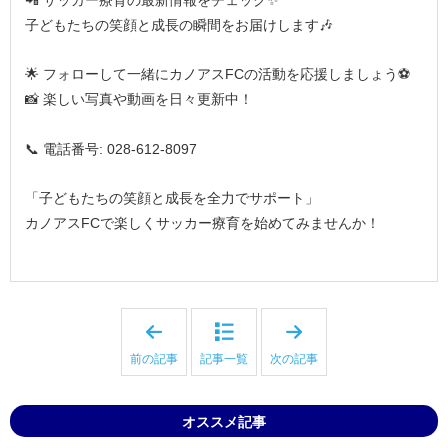
子どもたちの笑顔と成長の瞬間をお届けします🎶
🌟 フォローして一緒にカノアスFCの活動を応援しましょう⚽️
📸 楽しい写真や動画を日々更新中！
📞 電話番号: 028-612-8097
「子どもたちの笑顔と成長を全力でサポート」
カノアスFCで楽しくサッカー療育を始めてみませんか！
「
「
雪
全
合
力
前の記事
記事一覧
次の記事
戦
サ
も
ッ
楽
カ
し
ー
オススメ記事
ん
×
だ
キ