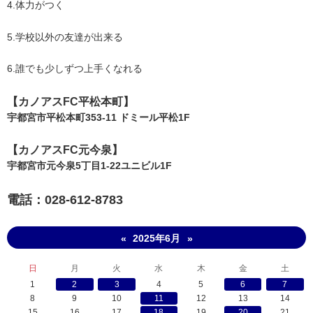
4.体力がつく
5.学校以外の友達が出来る
6.誰でも少しずつ上手くなれる
【​カノアスFC平松本町】
宇都宮市平松本町353-11 ドミール平松1F
【​カノアスFC元今泉】
宇都宮市元今泉5丁目1-22ユニビル1F
電話：028-612-8783
2025年6月
«
»
日
月
火
水
木
金
土
1
2
3
4
5
6
7
8
9
10
11
12
13
14
15
16
17
18
19
20
21