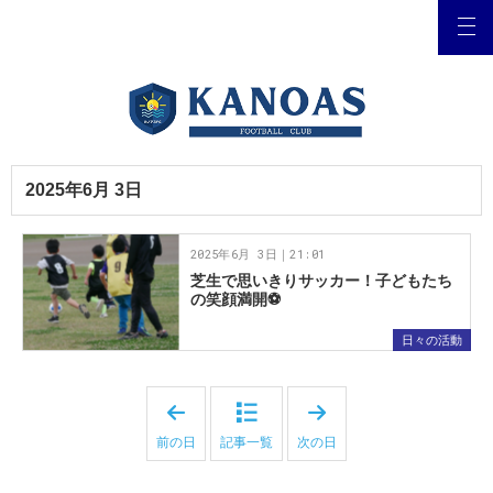
2025年6月 3日
2025年6月 3日｜21:01
芝生で思いきりサッカー！子どもたち
の笑顔満開⚽
日々の活動
「
「
2
2
0
0
前の日
記事一覧
次の日
2
2
5
5
年
年