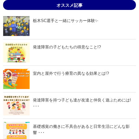
6
6
オススメ記事
月
月
2
6
日
日
」
」
栃木SC選手と一緒にサッカー体験✨
発達障害の子どもたちの得意なこと!?
室内と屋外で行う療育の異なる効果とは!?
発達障害を持つ子ども達が友達と仲良く遊ぶためには!
･･･
基礎感覚の働きに不具合があると日常生活にどんな影
響 ･･･