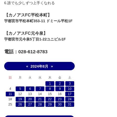
6.誰でも少しずつ上手くなれる
【​カノアスFC平松本町】
宇都宮市平松本町353-11 ドミール平松1F
【​カノアスFC元今泉】
宇都宮市元今泉5丁目1-22ユニビル1F
電話：028-612-8783
2024年8月
«
»
日
月
火
水
木
金
土
1
2
3
4
5
6
7
8
9
10
11
12
13
14
15
16
17
18
19
20
21
22
23
24
25
26
27
28
29
30
31