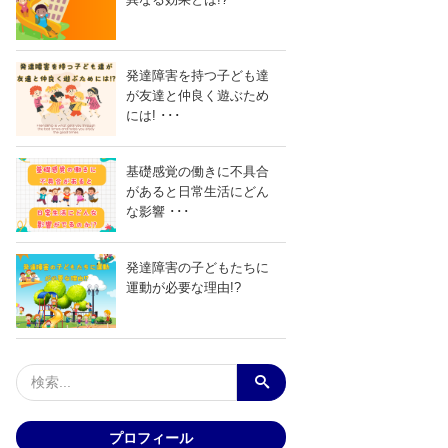
発達障害を持つ子ども達
が友達と仲良く遊ぶため
には! ･･･
基礎感覚の働きに不具合
があると日常生活にどん
な影響 ･･･
発達障害の子どもたちに
運動が必要な理由!?
プロフィール