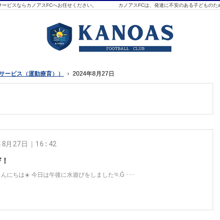
ービスならカノアスFCへお任せください。
カノアスFCは、発達に不安のある子どもの
イサービス（運動療育））
イサービス（運動療育））
2024年8月27日
2024年8月27日
年8月27日｜16:42
び！
んにちは☀️ 今日は午後に水遊びをしました🏃Ǵ ･･･