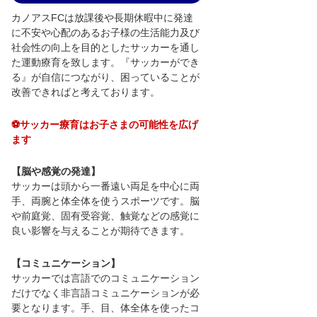
カノアスFCは放課後や長期休暇中に発達
に不安や心配のあるお子様の生活能力及び
社会性の向上を目的としたサッカーを通し
た運動療育を致します。『サッカーができ
る』が自信につながり、困っていることが
改善できればと考えております。
⚽サッカー療育はお子さまの可能性を広げ
ます
【脳や感覚の発達】
サッカーは頭から一番遠い両足を中心に両
手、両腕と体全体を使うスポーツです。脳
や前庭覚、固有受容覚、触覚などの感覚に
良い影響を与えることが期待できます。
【コミュニケーション】
​サッカーでは言語でのコミュニケーション
だけでなく非言語コミュニケーションが必
要となります。手、目、体全体を使ったコ