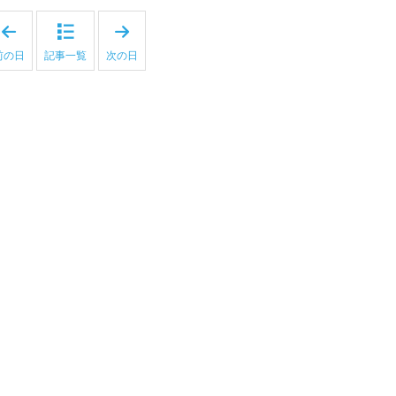
「
「
2
2
0
0
前の日
記事一覧
次の日
2
2
4
4
年
年
8
8
月
月
2
2
6
8
日
日
」
」