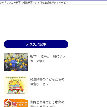
ための『サッカー療育（運動療育）』を行う放課後等デイサービス
オススメ記事
栃木SC選手と一緒にサッ
カー体験✨
発達障害の子どもたちの
得意なこと!?
室内と屋外で行う療育の
異なる効果とは!?