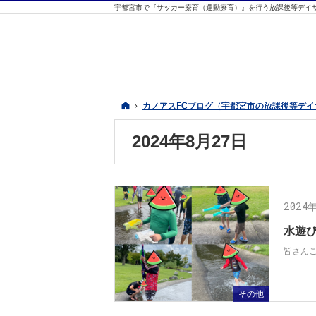
宇都宮市で『サッカー療育（運動療育）』を行う放課後等デイサ
ホーム
ホーム
カノアスFCブログ（宇都宮市の放課後等デ
カノアスFCブログ（宇都宮市の放課後等デ
2024年8月27日
2024
水遊
皆さんこ
その他