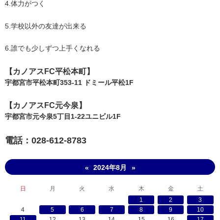
4.体力がつく
5.学校以外の友達が出来る
6.誰でも少しずつ上手くなれる
【​カノアスFC平松本町】
宇都宮市平松本町353-11 ドミール平松1F
【​カノアスFC元今泉】
宇都宮市元今泉5丁目1-22ユニビル1F
電話：028-612-8783
2024年8月
«
»
日
月
火
水
木
金
土
1
2
3
4
5
6
7
8
9
10
11
12
13
14
15
16
17