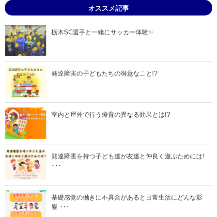
8
8
オススメ記事
月
月
2
2
2
4
日
日
栃木SC選手と一緒にサッカー体験✨
」
」
発達障害の子どもたちの得意なこと!?
室内と屋外で行う療育の異なる効果とは!?
発達障害を持つ子ども達が友達と仲良く遊ぶためには!
･･･
基礎感覚の働きに不具合があると日常生活にどんな影
響 ･･･