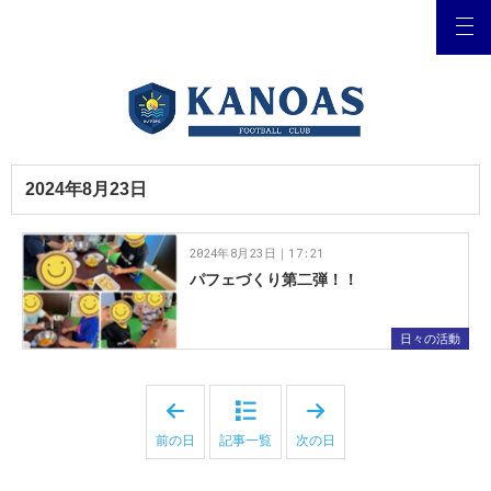
2024年8月23日
2024年8月23日｜17:21
パフェづくり第二弾！！
日々の活動
「
「
2
2
0
0
前の日
記事一覧
次の日
2
2
4
4
年
年