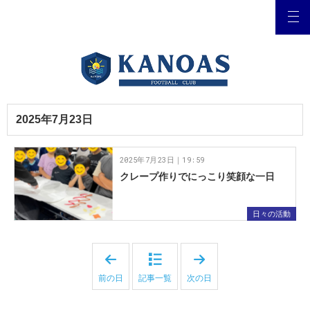
2025年7月23日
2025年7月23日｜19:59
クレープ作りでにっこり笑顔な一日
日々の活動
「
「
2
2
0
0
前の日
記事一覧
次の日
2
2
5
5
年
年