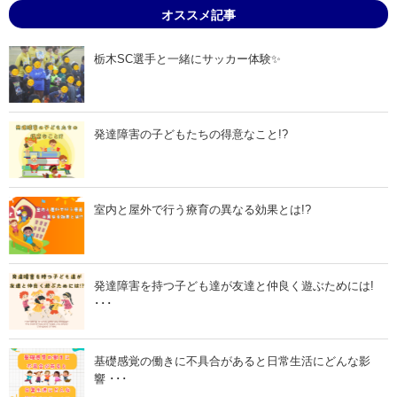
7
7
オススメ記事
月
月
2
2
1
4
日
日
栃木SC選手と一緒にサッカー体験✨
」
」
発達障害の子どもたちの得意なこと!?
室内と屋外で行う療育の異なる効果とは!?
発達障害を持つ子ども達が友達と仲良く遊ぶためには!
･･･
基礎感覚の働きに不具合があると日常生活にどんな影
響 ･･･