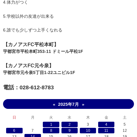
4.体力がつく
5.学校以外の友達が出来る
6.誰でも少しずつ上手くなれる
【​カノアスFC平松本町】
宇都宮市平松本町353-11 ドミール平松1F
【​カノアスFC元今泉】
宇都宮市元今泉5丁目1-22ユニビル1F
電話：028-612-8783
2025年7月
«
»
日
月
火
水
木
金
土
1
2
3
4
5
6
7
8
9
10
11
12
13
14
15
16
17
18
19